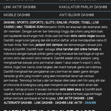
LINK AKTIF DASH88
KAKULATOR PARLAY DASH88
MOBILE DASH88
ANTI BLOKIR DASH88
DASH88 |
SPORTS |
ESPORTS |
SLOTS |
IDNLIVE |
POKER |
TOGEL |
LIVE
CASINO |
MM |
TEMBAK IKAN
Menjamin 100% kerahasiaan dan keamanan data
diri member. Dengan server berteknologi tinggi dan sitem yang lebih baik.
percayakanlah keuntungan hoki Anda saat bermain
slots casino vegas
kepada
Dash88, segera bergabung dan klik button daftar untuk mendapatkan nama ID
terbaik Anda. Raih hoki,
jackpot slot olympus
dan kemenangan ratusan juta
hanya di Dash88. Dash88 hadir sebagai
situs taruhan slot online terbaik
di
Indonesia dengan banyak pilihan game yang menawarkan berbagai program
promo slots dan event slots menarik. Dash88 adalah situs pelopor yang
menghadirkan banyak jenis permainan dalam 1 akun seperti esport, slots,
idnlive, togel, live casino, bola tangkas dan masih banyak game seru lainnya.
Dash88 menghadirkan pengalaman seru bermain ke dalam game dengan
tampilan grafik yang modern yang akan menambah keseruan sensasi
permainan. Teknologi terbaru dan terdepan dikerjakan oleh tim yang ahli dan
profesional di bidangnya yang akan menjamin permainan lebih aman dan
nyaman. Setiap proses transaksi bermain
slots kakek zeus
di Dash88 lebih
cepat karena di support banyak pilihan bank swasta terbaik juga berbagai
pilihan metode pembayaran terlengkap.
LINK AKTIF DASH88
-
LINK
ALTERNATIF DASH88
-
LINK DASH88
-
DASH88 LINK AKTIF
-
DASH88