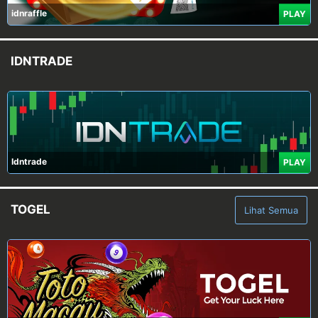
idnraffle
PLAY
IDNTRADE
Idntrade
PLAY
TOGEL
Lihat Semua