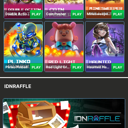
Double Action Roulette
Coin Pusher
Minesweeper Hollywood
PLAY
PLAY
PLAY
Plinko Pinball
Red Light Green Light
Haunted Haven
PLAY
PLAY
PLAY
IDNRAFFLE