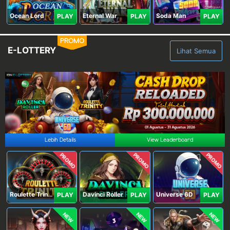
Ocean Lord
Eternal War
Soda Man
PLAY
PLAY
PLAY
PROMO
E-LOTTERY
Lihat Semua
Lebih Details
View Leaderboard
PROMO
PROMO
PROMO
Roulette Trinity
Davinci Roller
Universe 6D
PLAY
PLAY
PLAY
NEW
NEW
NEW